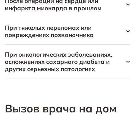
После операции на сердце или
инфаркта миокарда в прошлом
Присутствие врача во время транспортировки
При тяжелых переломах или
поможет избежать сердечных осложнений и
повреждениях позвоночника
обеспечит быструю реакцию на возможные
осложнения.
Необходима полная иммобилизация, чтобы
При онкологических заболеваниях,
предотвратить дальнейшее ухудшение состояния и
осложнениях сахарного диабета и
обеспечить максимальный комфорт пациенту.
других серьезных патологиях
Врачи нашей службы обеспечат постоянное
медицинское наблюдение и предпримут
необходимые меры для предотвращения
ухудшения состояния.
Вызов врача на дом