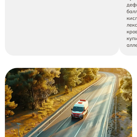
деф
бал
кис
лек
кро
куп
алл