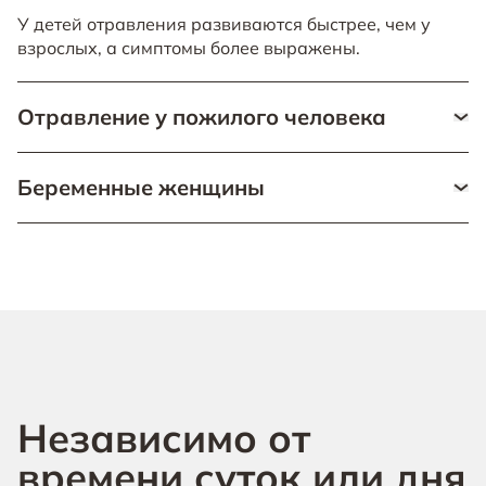
У детей отравления развиваются быстрее, чем у
взрослых, а симптомы более выражены.
Отравление у пожилого человека
А, например, у пожилых пациентов больше
Беременные женщины
хронических заболеваний, которые осложняют
течение интоксикации.
Кроме того, беременные женщины требуют особого
ухода: вещества влияют не только на их здоровье,
но и на развитие плода.
Независимо от
времени суток или дня