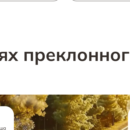
ях преклонно
аша