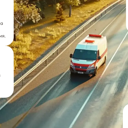
на
мя.
м