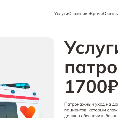
Услуги
О клинике
Врачи
Отзыв
Услуг
патро
1700
Патронажный уход на до
пациентов, которым слож
должен обеспечить безоп